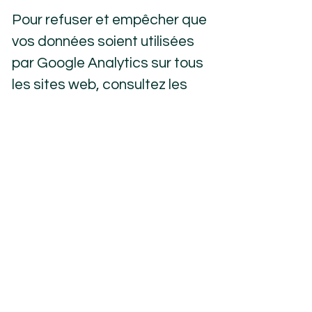
Pour refuser et empêcher que
vos données soient utilisées
par Google Analytics sur tous
les sites web, consultez les
instructions
suivantes :
https://tools.googl
e.com/dlpage/gaoptout?
hl=fr
.
Il se peut que nous modifiions
cette politique en matière de
cookies. Nous vous
encourageons à consulter
régulièrement cette page